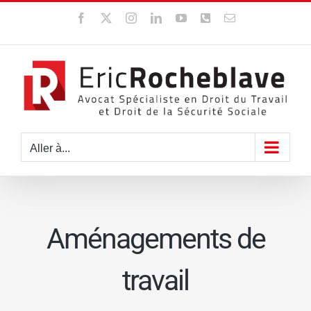
Passer
Facebook
X
Instagram
LinkedIn
YouTube
WhatsApp
Email
au
contenu
Aller à...
Aménagements de
travail