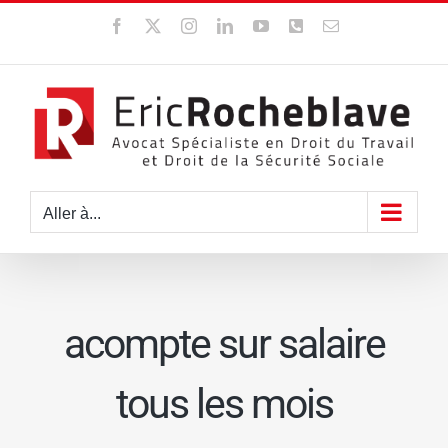
Passer
Facebook
X
Instagram
LinkedIn
YouTube
WhatsApp
Email
au
contenu
Aller à...
acompte sur salaire
tous les mois