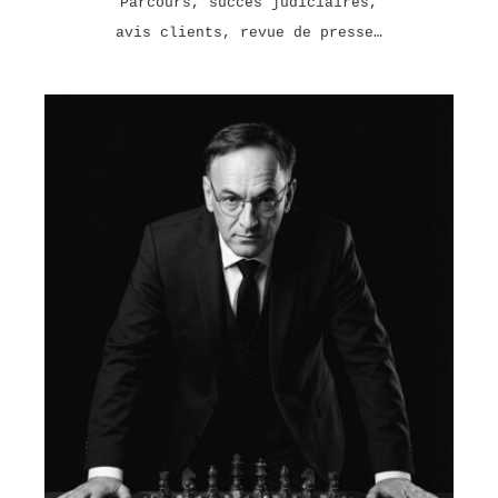
Parcours, succès judiciaires,
avis clients, revue de presse…