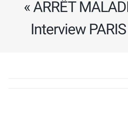
« ARRÊT MALADI
Interview PARI
Voir
l'image
agrandie