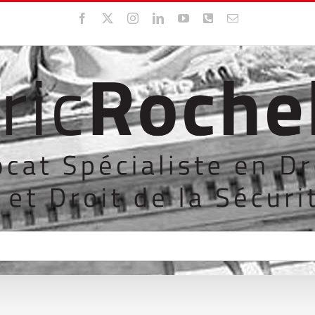
Facebook
X
Instagram
LinkedIn
YouTube
WhatsApp
Email