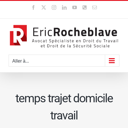
Passer
Facebook
X
Instagram
LinkedIn
YouTube
WhatsApp
Email
au
contenu
Aller à...
temps trajet domicile
travail