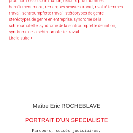
prud’hommes discrimination
,
recours prud’hommes
harcèlement moral
,
remarques sexistes travail
,
rivalité femmes
travail
,
schtroumpfette travail
,
stéréotypes de genre
,
stéréotypes de genre en entreprise
,
syndrome de la
schtroumpfette
,
syndrome de la schtroumpfette définition
,
syndrome de la schtroumpfette travail
Lire la suite
Maître Eric
ROCHEBLAVE
PORTRAIT D'UN SPECIALISTE
Parcours, succès judiciaires,