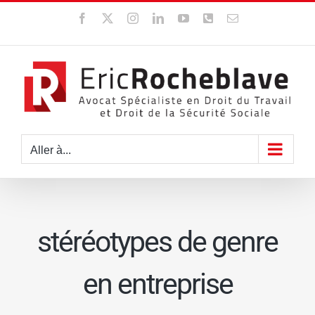
Passer
Facebook
X
Instagram
LinkedIn
YouTube
WhatsApp
Email
au
contenu
Aller à...
stéréotypes de genre
en entreprise