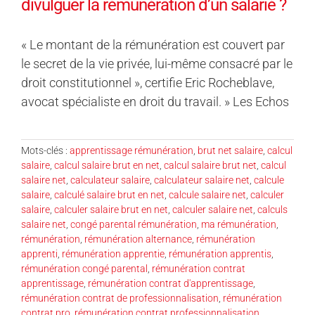
divulguer la rémunération d’un salarié ?
« Le montant de la rémunération est couvert par
le secret de la vie privée, lui-même consacré par le
droit constitutionnel », certifie Eric Rocheblave,
avocat spécialiste en droit du travail. » Les Echos
Mots-clés :
apprentissage rémunération
,
brut net salaire
,
calcul
salaire
,
calcul salaire brut en net
,
calcul salaire brut net
,
calcul
salaire net
,
calculateur salaire
,
calculateur salaire net
,
calcule
salaire
,
calculé salaire brut en net
,
calcule salaire net
,
calculer
salaire
,
calculer salaire brut en net
,
calculer salaire net
,
calculs
salaire net
,
congé parental rémunération
,
ma rémunération
,
rémunération
,
rémunération alternance
,
rémunération
apprenti
,
rémunération apprentie
,
rémunération apprentis
,
rémunération congé parental
,
rémunération contrat
apprentissage
,
rémunération contrat d'apprentissage
,
rémunération contrat de professionnalisation
,
rémunération
contrat pro
,
rémunération contrat professionnalisation
,