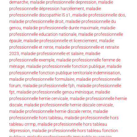
demarche
,
maladie professionnelle depression
,
maladie
professionnelle dépression harcèlement
,
maladie
professionnelle discopathie l5 s1
,
maladie professionnelle dos
,
maladie professionnelle droit
,
maladie professionnelle du
genou
,
maladie professionnelle durée maximale
,
maladie
professionnelle education nationale
,
maladie professionnelle
épaule
,
maladie professionnelle et licenciement
,
maladie
professionnelle et rente
,
maladie professionnelle et retraite
2023
,
maladie professionnelle et salaire
,
maladie
professionnelle exemple
,
maladie professionnelle femme de
ménage
,
maladie professionnelle fonction publique
,
maladie
professionnelle fonction publique territoriale indemnisation
,
maladie professionnelle formulaire
,
maladie professionnelle
forum
,
maladie professionnelle fph
,
maladie professionnelle
fpt
,
maladie professionnelle genou ménisque
,
maladie
professionnelle hernie cervicale
,
maladie professionnelle hernie
discale
,
maladie professionnelle hernie discale cervicale
,
maladie professionnelle hernie discale rente
,
maladie
professionnelle hors tableau
,
maladie professionnelle hors
tableau crrmp
,
maladie professionnelle hors tableau
dépression
,
maladie professionnelle hors tableau fonction
publique
,
maladie professionnelle imputable au service
,