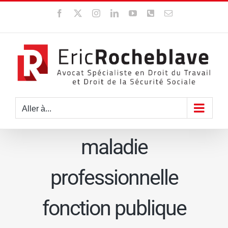
Passer
Facebook
X
Instagram
LinkedIn
YouTube
WhatsApp
Email
au
contenu
Aller à...
maladie
professionnelle
fonction publique