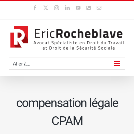
Passer
Facebook
X
Instagram
LinkedIn
YouTube
WhatsApp
Email
au
contenu
Aller à...
compensation légale
CPAM