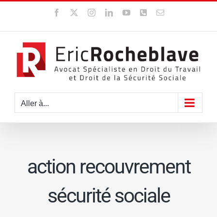
Passer
Facebook
X
Instagram
LinkedIn
YouTube
WhatsApp
Email
au
contenu
Aller à...
action recouvrement
sécurité sociale