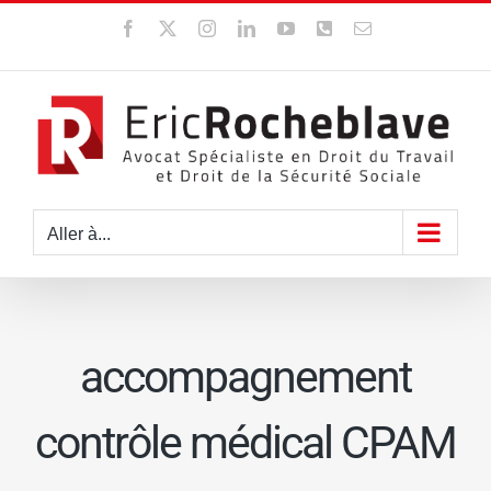
Passer
Facebook
X
Instagram
LinkedIn
YouTube
WhatsApp
Email
au
contenu
Aller à...
accompagnement
contrôle médical CPAM