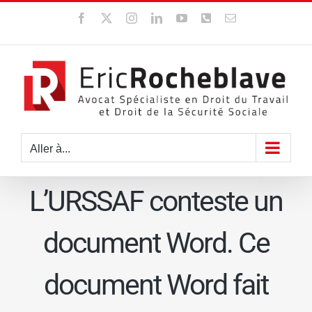
Passer
Facebook
X
Instagram
LinkedIn
YouTube
WhatsApp
Email
au
contenu
Aller à...
L’URSSAF conteste un
document Word. Ce
document Word fait