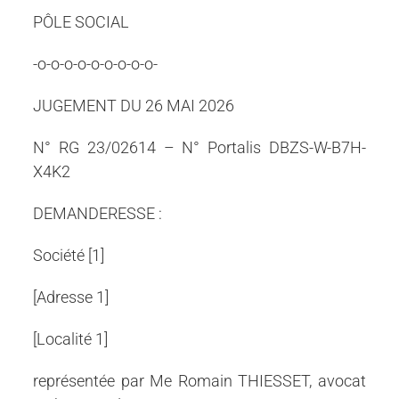
PÔLE SOCIAL
-o-o-o-o-o-o-o-o-o-
JUGEMENT DU 26 MAI 2026
N° RG 23/02614 – N° Portalis DBZS-W-B7H-
X4K2
DEMANDERESSE :
Société [1]
[Adresse 1]
[Localité 1]
représentée par Me Romain THIESSET, avocat