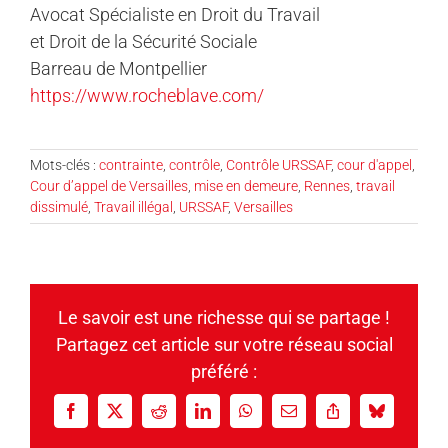
Avocat Spécialiste en Droit du Travail
et Droit de la Sécurité Sociale
Barreau de Montpellier
https://www.rocheblave.com/
Mots-clés :
contrainte
,
contrôle
,
Contrôle URSSAF
,
cour d'appel
,
Cour d’appel de Versailles
,
mise en demeure
,
Rennes
,
travail
dissimulé
,
Travail illégal
,
URSSAF
,
Versailles
Le savoir est une richesse qui se partage !
Partagez cet article sur votre réseau social
préféré :
Facebook
X
Reddit
LinkedIn
WhatsApp
Email
Copy
Bluesky
Link