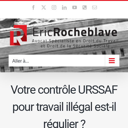
Passer
Facebook
X
Instagram
LinkedIn
YouTube
WhatsApp
Email
au
contenu
Aller à...
Votre contrôle URSSAF
pour travail illégal est-il
régulier ?