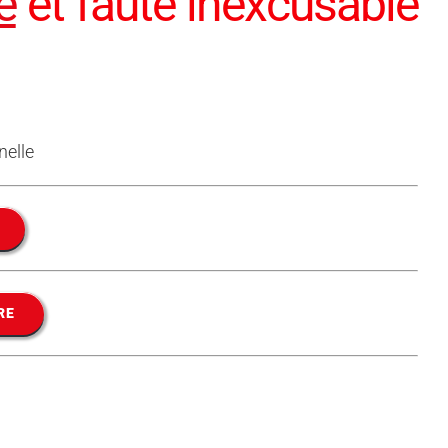
e
et faute inexcusable
nelle
RE