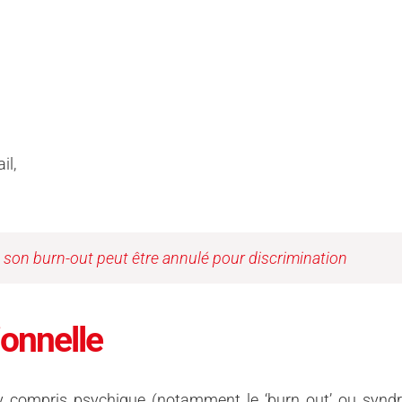
il,
e son burn-out peut être annulé pour discrimination
ionnelle
y compris psychique (notamment le ‘burn out’ ou syndro