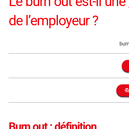
Le burn out est-il une
de l’employeur ?
bur
Burn out : définition