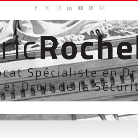
Facebook
X
Instagram
LinkedIn
YouTube
WhatsApp
Email