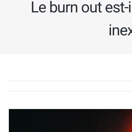
Le burn out est-
ine
Voir
l'image
agrandie