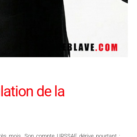
lation de la
près mois. Son compte URSSAF dérive pourtant :