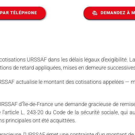
 PAR TÉLÉPHONE
DEMANDEZ À M
tisations URSSAF dans les délais légaux d’exigibilité. L
ations de retard appliquées, mises en demeure successives
URSSAF actualise le montant des cotisations appelées — 
l’URSSAF d’Île-de-France une demande gracieuse de remi
l’article L. 243-20 du Code de la sécurité sociale, qui aut
ns principales ont été acquittées.
racieuse, l’URSSAF émet une contrainte d’un montant d