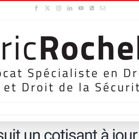
Facebook
X
Instagram
LinkedIn
YouTube
WhatsApp
Email
it un cotisant à jour