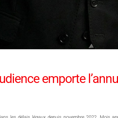
’audience emporte l’annu
dans les délais légaux depuis novembre 2022. Mois a