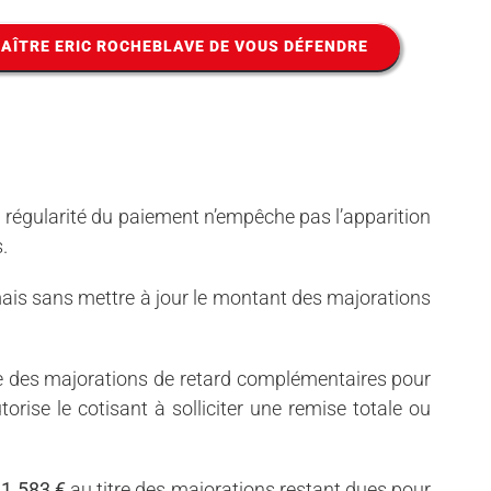
AÎTRE ERIC ROCHEBLAVE DE VOUS DÉFENDRE
a régularité du paiement n’empêche pas l’apparition
.
mais sans mettre à jour le montant des majorations
se des majorations de retard complémentaires pour
orise le cotisant à solliciter une remise totale ou
e
1.583 €
au titre des majorations restant dues pour