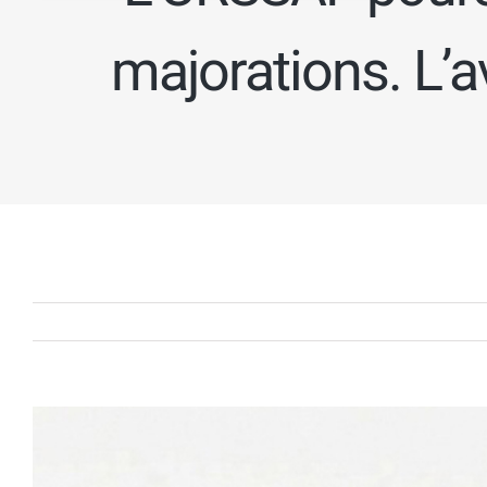
majorations. L’
Voir
l'image
agrandie