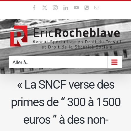
Passer
Facebook
X
Instagram
LinkedIn
YouTube
WhatsApp
Email
au
contenu
Aller à...
« La SNCF verse des
primes de “ 300 à 1500
euros ” à des non-