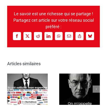
Le savoir est une richesse qui se partage !
Partagez cet article sur votre réseau social
préféré :
Facebook
X
Reddit
LinkedIn
WhatsApp
Email
Copy
Bluesky
Link
Articles similaires