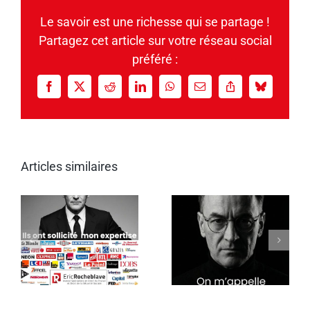
Le savoir est une richesse qui se partage !
Partagez cet article sur votre réseau social
préféré :
Facebook
X
Reddit
LinkedIn
WhatsApp
Email
Copy
Bluesky
Link
Articles similaires