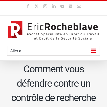
Passer
Facebook
X
Instagram
LinkedIn
YouTube
WhatsApp
Email
au
contenu
Aller à...
Comment vous
défendre contre un
contrôle de recherche