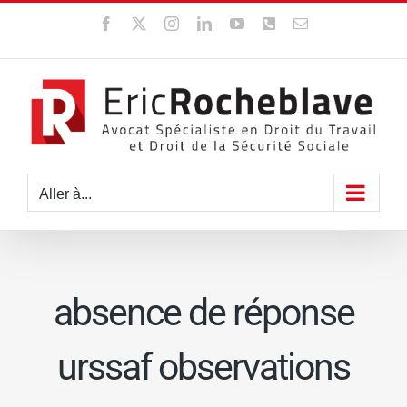
Passer
Facebook
X
Instagram
LinkedIn
YouTube
WhatsApp
Email
au
contenu
Aller à...
absence de réponse
urssaf observations