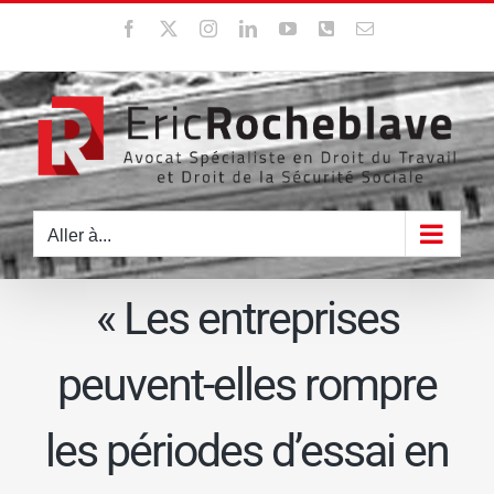
Passer
Facebook
X
Instagram
LinkedIn
YouTube
WhatsApp
Email
au
contenu
Aller à...
« Les entreprises
peuvent-elles rompre
les périodes d’essai en