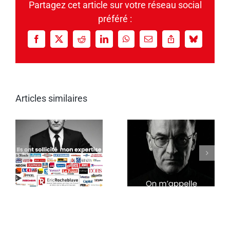
Partagez cet article sur votre réseau social
préféré :
Facebook
X
Reddit
LinkedIn
WhatsApp
Email
Copy
Bluesky
Link
Articles similaires