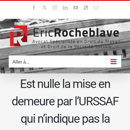
Passer
Facebook
X
Instagram
LinkedIn
YouTube
WhatsApp
Email
au
contenu
Aller à...
Est nulle la mise en
demeure par l’URSSAF
qui n’indique pas la