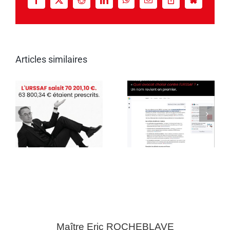
Facebook
X
Reddit
LinkedIn
WhatsApp
Email
Copy
Bluesky
Link
Articles similaires
Maître Eric
ROCHEBLAVE