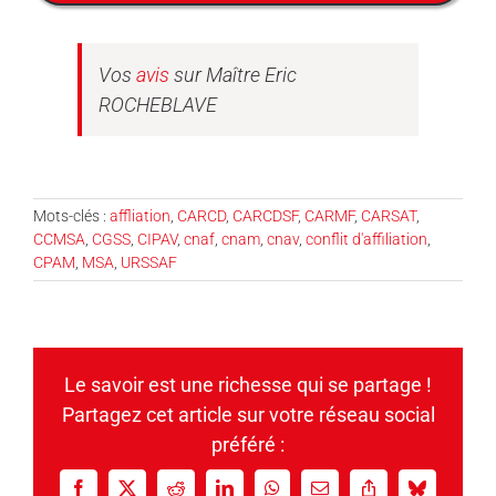
Vos
avis
sur Maître Eric
ROCHEBLAVE
Mots-clés :
affliation
,
CARCD
,
CARCDSF
,
CARMF
,
CARSAT
,
CCMSA
,
CGSS
,
CIPAV
,
cnaf
,
cnam
,
cnav
,
conflit d'affiliation
,
CPAM
,
MSA
,
URSSAF
Le savoir est une richesse qui se partage !
Partagez cet article sur votre réseau social
préféré :
Facebook
X
Reddit
LinkedIn
WhatsApp
Email
Copy
Bluesky