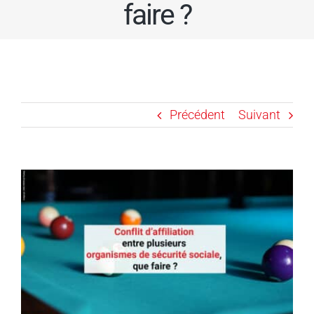
faire ?
Précédent
Suivant
Voir
l'image
agrandie