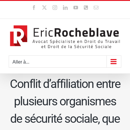
Passer
Facebook
X
Instagram
LinkedIn
YouTube
WhatsApp
Email
au
contenu
Aller à...
Conflit d’affiliation entre
plusieurs organismes
de sécurité sociale, que