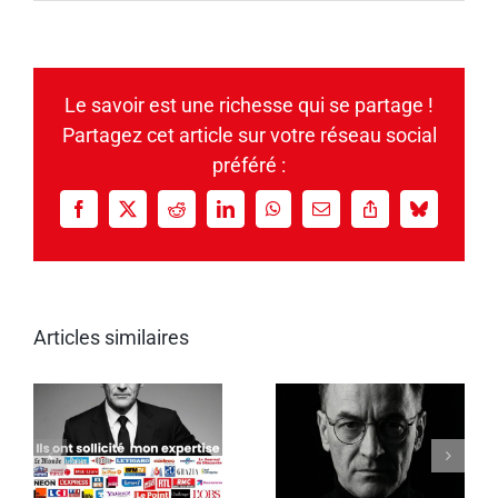
Le savoir est une richesse qui se partage !
Partagez cet article sur votre réseau social
préféré :
Facebook
X
Reddit
LinkedIn
WhatsApp
Email
Copy
Bluesky
Link
Articles similaires