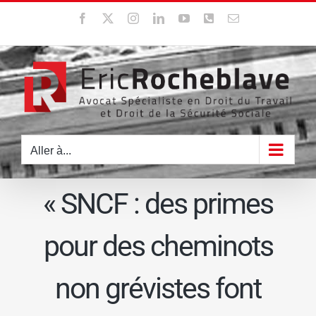
Passer
Facebook
X
Instagram
LinkedIn
YouTube
WhatsApp
Email
au
contenu
Aller à...
« SNCF : des primes
pour des cheminots
non grévistes font