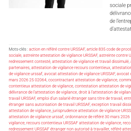
sociale p
délivranc
de l’entr
d’attesta
Mots-clés :
action en référé contre URSSAF
,
article 835 code de proc
sociale
,
astreinte attestation de vigilance URSSAF
,
astreinte contre
redressement contesté
,
attestation de vigilance et travail dissimulé
,
partenaires
,
attestation de vigilance recours contentieux
,
attestation
de vigilance urssaf
,
avocat attestation de vigilance URSSAF
,
avocat 
mars 2026 25 02064
,
cocontractant attestation de vigilance
,
commun
contentieux attestation de vigilance
,
contestation attestation de vi
délivrance de l'attestation de vigilance
,
droit à l'attestation de vigila
travail URSSAF
,
emploi d'un salarié étranger sans titre de travail
,
entr
étranger sans autorisation de travail URSSAF
,
exception travail diss
attestation de vigilance
,
jurisprudence attestation de vigilance URS
attestation de vigilance urssaf
,
ordonnance de référé 30 mars 202
vigilance
,
recours contentieux URSSAF attestation de vigilance
,
reco
redressement URSSAF étranger non autorisé à travailler
,
référé atte