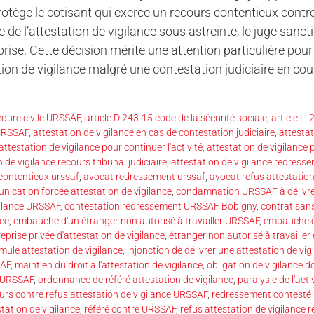
rotège le cotisant qui exerce un recours contentieux con
e de l’attestation de vigilance sous astreinte, le juge sanct
eprise. Cette décision mérite une attention particulière pou
tion de vigilance malgré une contestation judiciaire en cou
édure civile URSSAF
,
article D 243-15 code de la sécurité sociale
,
article L.
 URSSAF
,
attestation de vigilance en cas de contestation judiciaire
,
attestat
attestation de vigilance pour continuer l'activité
,
attestation de vigilance
 de vigilance recours tribunal judiciaire
,
attestation de vigilance redres
contentieux urssaf
,
avocat redressement urssaf
,
avocat refus attestation
ication forcée attestation de vigilance
,
condamnation URSSAF à délivrer
gilance URSSAF
,
contestation redressement URSSAF Bobigny
,
contrat sans
nce
,
embauche d'un étranger non autorisé à travailler URSSAF
,
embauche é
eprise privée d'attestation de vigilance
,
étranger non autorisé à travailler 
imulé attestation de vigilance
,
injonction de délivrer une attestation de vig
SAF
,
maintien du droit à l'attestation de vigilance
,
obligation de vigilance d
6 URSSAF
,
ordonnance de référé attestation de vigilance
,
paralysie de l'acti
urs contre refus attestation de vigilance URSSAF
,
redressement contesté a
station de vigilance
,
référé contre URSSAF
,
refus attestation de vigilance