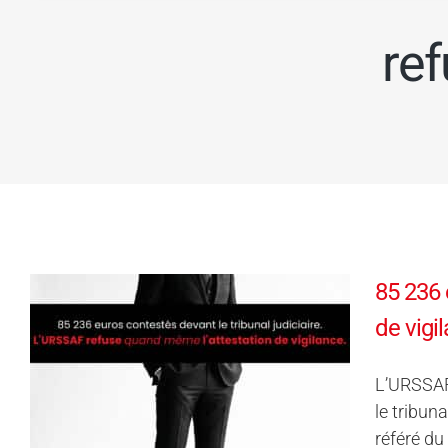
re
85 236 
de vigi
L’URSSAF 
le tribun
référé du