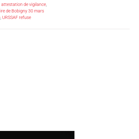
l attestation de vigilance
,
iaire de Bobigny 30 mars
e
,
URSSAF refuse