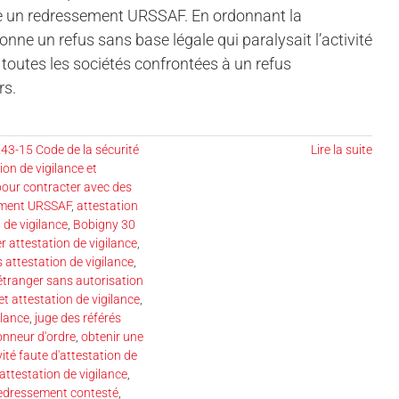
tre un redressement URSSAF. En ordonnant la
ionne un refus sans base légale qui paralysait l’activité
r toutes les sociétés confrontées à un refus
rs.
 243-15 Code de la sécurité
Lire la suite
ion de vigilance et
 pour contracter avec des
sement URSSAF
,
attestation
 de vigilance
,
Bobigny 30
 attestation de vigilance
,
 attestation de vigilance
,
tranger sans autorisation
et attestation de vigilance
,
ilance
,
juge des référés
onneur d'ordre
,
obtenir une
vité faute d'attestation de
ttestation de vigilance
,
 redressement contesté
,