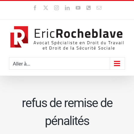
Passer
Facebook
X
Instagram
LinkedIn
YouTube
WhatsApp
Email
au
contenu
Aller à...
refus de remise de
pénalités