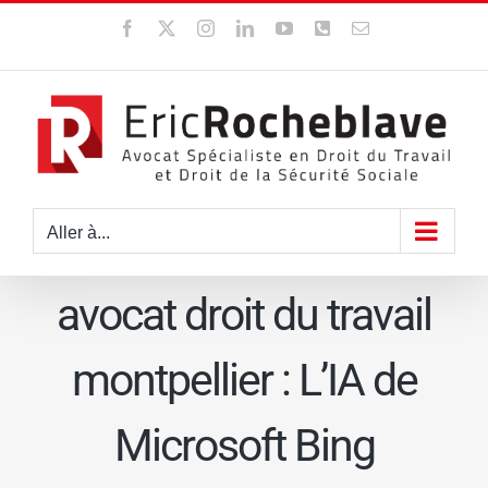
Passer
Facebook
X
Instagram
LinkedIn
YouTube
WhatsApp
Email
au
contenu
Aller à...
avocat droit du travail
montpellier : L’IA de
Microsoft Bing