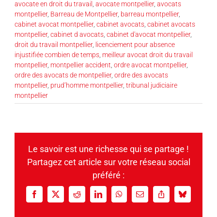
avocate en droit du travail
,
avocate montpellier
,
avocats
montpellier
,
Barreau de Montpellier
,
barreau montpellier
,
cabinet avocat montpellier
,
cabinet avocats
,
cabinet avocats
montpellier
,
cabinet d avocats
,
cabinet d'avocat montpellier
,
droit du travail montpellier
,
licenciement pour absence
injustifiée combien de temps
,
meilleur avocat droit du travail
montpellier
,
montpellier accident
,
ordre avocat montpellier
,
ordre des avocats de montpellier
,
ordre des avocats
montpellier
,
prud’homme montpellier
,
tribunal judiciaire
montpellier
Le savoir est une richesse qui se partage !
Partagez cet article sur votre réseau social
préféré :
Facebook
X
Reddit
LinkedIn
WhatsApp
Email
Copy
Bluesky
Link