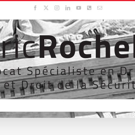
Facebook
X
Instagram
LinkedIn
YouTube
WhatsApp
Email