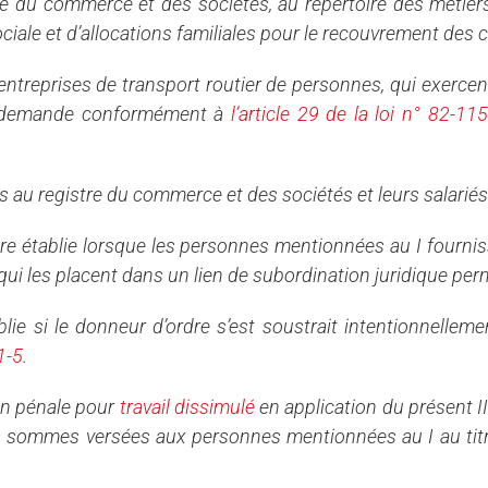
e du commerce et des sociétés, au répertoire des métie
ale et d’allocations familiales pour le recouvrement des cot
ntreprises de transport routier de personnes, qui exercent
a demande conformément à
l’article 29 de la loi n° 82
au registre du commerce et des sociétés et leurs salariés 
s être établie lorsque les personnes mentionnées au I fou
i les placent dans un lien de subordination juridique perma
ablie si le donneur d’ordre s’est soustrait intentionnell
1-5
.
ion pénale pour
travail dissimulé
en application du présent I
s sommes versées aux personnes mentionnées au I au titre