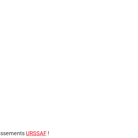
dressements
URSSAF
!