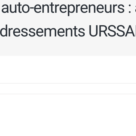
auto-entrepreneurs : 
edressements URSSAF