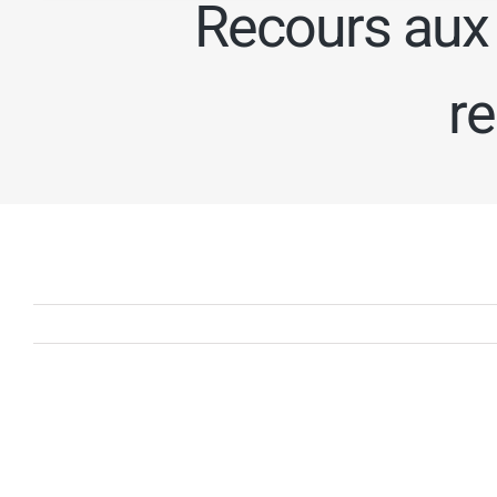
Recours aux 
r
Voir
l'image
agrandie