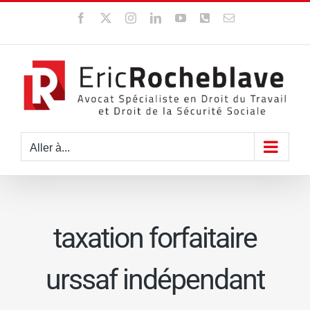
Passer
Facebook
X
Instagram
LinkedIn
YouTube
WhatsApp
Email
au
contenu
Aller à...
taxation forfaitaire
urssaf indépendant