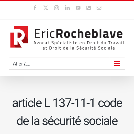
Passer
Facebook
X
Instagram
LinkedIn
YouTube
WhatsApp
Email
au
contenu
Aller à...
article L 137-11-1 code
de la sécurité sociale