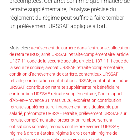
précomptées. Cet arrêt confirme qu’en matière de
retraite supplémentaire, l’analyse précise du
règlement du régime peut suffire à faire tomber
un prélèvement URSSAF appliqué à tort.
Mots-clés :
achèvement de carrière dans l’entreprise
,
allocation
de retraite IRUS
,
arrêt URSSAF retraite complémentaire
,
article
L 137-11 code de la sécurité sociale
,
article L 137-11-1 code de
la sécurité sociale
,
avocat URSSAF retraite complémentaire
,
condition d’achèvement de carrière
,
contentieux URSSAF
retraite
,
contestation contribution URSSAF
,
contribution indue
URSSAF
,
contribution retraite supplémentaire bénéficiaire
,
contribution URSSAF retraite supplémentaire
,
Cour d’appel
d’Aix-en-Provence 31 mars 2026
,
exonération contribution
retraite supplémentaire
,
financement individualisable par
salarié
,
précompte URSSAF retraite
,
prélèvement URSSAF sur
retraite complémentaire
,
prescription remboursement
cotisations sociales
,
recours contre prélèvement URSSAF
,
régime à droit aléatoire
,
régime à droit certain
,
régime de
retraite à prestations définies
,
régime de retraite