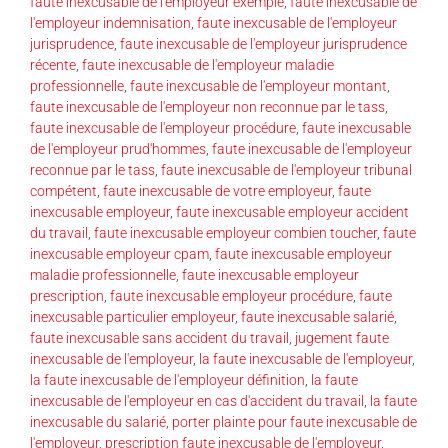
faute inexcusable de l'employeur exemple
,
faute inexcusable de
l'employeur indemnisation
,
faute inexcusable de l'employeur
jurisprudence
,
faute inexcusable de l'employeur jurisprudence
récente
,
faute inexcusable de l'employeur maladie
professionnelle
,
faute inexcusable de l'employeur montant
,
faute inexcusable de l'employeur non reconnue par le tass
,
faute inexcusable de l'employeur procédure
,
faute inexcusable
de l'employeur prud'hommes
,
faute inexcusable de l'employeur
reconnue par le tass
,
faute inexcusable de l'employeur tribunal
compétent
,
faute inexcusable de votre employeur
,
faute
inexcusable employeur
,
faute inexcusable employeur accident
du travail
,
faute inexcusable employeur combien toucher
,
faute
inexcusable employeur cpam
,
faute inexcusable employeur
maladie professionnelle
,
faute inexcusable employeur
prescription
,
faute inexcusable employeur procédure
,
faute
inexcusable particulier employeur
,
faute inexcusable salarié
,
faute inexcusable sans accident du travail
,
jugement faute
inexcusable de l'employeur
,
la faute inexcusable de l'employeur
,
la faute inexcusable de l'employeur définition
,
la faute
inexcusable de l'employeur en cas d'accident du travail
,
la faute
inexcusable du salarié
,
porter plainte pour faute inexcusable de
l'employeur
,
prescription faute inexcusable de l'employeur
,