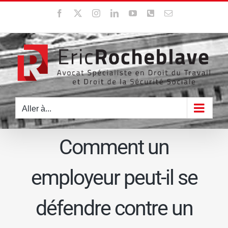
Passer
Facebook
X
Instagram
LinkedIn
YouTube
WhatsApp
Email
au
contenu
Aller à...
Comment un
employeur peut-il se
défendre contre un