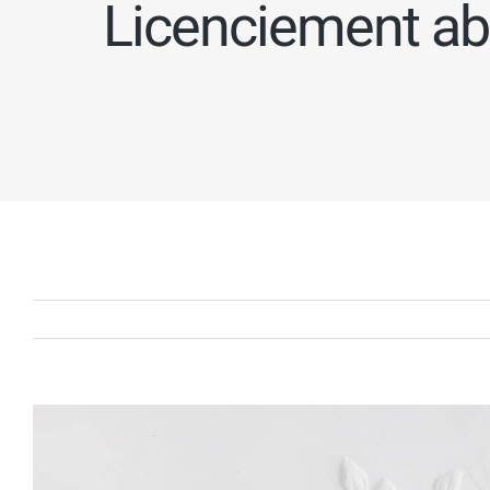
Licenciement abus
Voir
l'image
agrandie