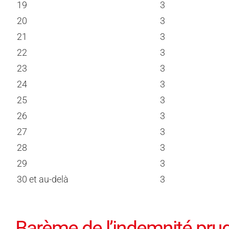
19
3
20
3
21
3
22
3
23
3
24
3
25
3
26
3
27
3
28
3
29
3
30 et au-delà
3
Barème de l’indemnité prud