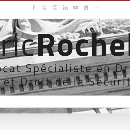
Facebook
X
Instagram
LinkedIn
YouTube
WhatsApp
Email